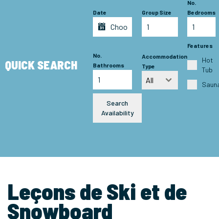
No.
Date
Group Size
Bedrooms
Features
No.
Accommodation
Hot
QUICK SEARCH
Bathrooms
Type
Tub
All
Saun
Search
Availability
Leçons de Ski et de
Snowboard